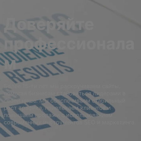
Доверяйте
профессионала
м
Более 15-ти лет мы раскручиваем сайты,
помогая бизнесам становиться лидерами в
своей нише. Мы обеспечиваем стабильный
рост трафика, привлекаем клиентов и
повышаем продажи с использованием
современных инструментов SEO и маркетинга.