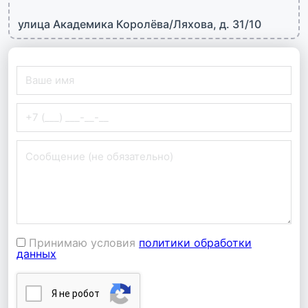
улица Академика Королёва/Ляхова, д. 31/10
Принимаю условия
политики обработки
данных
Я нe poбoт