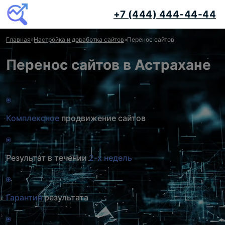
+7 (444) 444-44-44
Главная
»
Настройка и доработка сайтов
»
Перенос сайтов
Перенос сайтов в Астрахане
Комплексное
продвижение сайтов
Результат в течении
2-х недель
Гарантия
результата