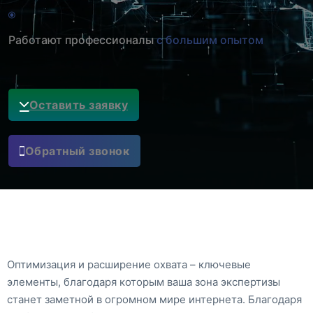
Работают профессионалы
с большим опытом
Оставить заявку
Обратный звонок
Оптимизация и расширение охвата – ключевые
элементы, благодаря которым ваша зона экспертизы
станет заметной в огромном мире интернета. Благодаря