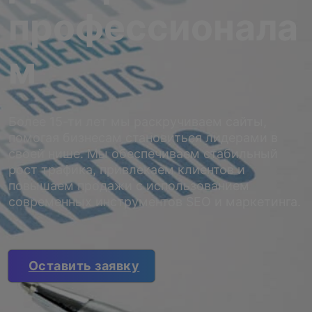
профессионала
м
Более 15-ти лет мы раскручиваем сайты,
помогая бизнесам становиться лидерами в
своей нише. Мы обеспечиваем стабильный
рост трафика, привлекаем клиентов и
повышаем продажи с использованием
современных инструментов SEO и маркетинга.
Оставить заявку